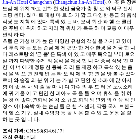
Jin-An Hotel Changchun
(
Changchun Jin-An Hotel
), 이 곳 은 장춘
도심 에 위치 하고 번화 한 상업 금융가 충 칭 로 와 탁구 전시
쇼핑 센터, 월 마 트 대형 마 트 와 가 깝 고 다양한 등급 의 음식
식당 도 지척 에 있다. 특색 있 는 바, 오락 회관 과 헬 스 클럽
은 주변 에 위치 하고 지리 적 위치 가 독특 하 며 교통 이 매우
편리 하 다.
호텔 은 가성 비가 높 은 다양한 유형의 객실 을 가지 고 있어
서 투숙 하 는 모든 손님 에 게 편안 한 거주 환경 을 제공 합 니
다.레스토랑 의 '금 품' 은 특색 이 있 고 매주 목요일 부터 토요
일 까지 다양한 주제 의 음식 을 제공 합 니 다.중국 식당 '진 미
헌' 이 너 에 게 정통 한 동북 요 리 를 제공 하고 특색 있 는 음
식 을 먹 으 면 전례 없 는 타 오 티 에 의 향 연 을 맛 볼 수 있다.
로비 와 술집 의 분 위 기 는 가 볍 고 편안 한 소파 에 앉 아서
향 이 좋 은 차 와 술 을 마 시 며 가수 의 부 드 러 운 노랫소리
에 귀 기울 이 고 편안 한 피아노 곡 을 들 으 며 휴식 을 취 하
는 것 이 좋다.연회석 은 각 소 규모 회의 와 연회 의 이상 적 인
장소 이다.숙박 하 는 손님 들 은 헬 스 센터, 각종 국제 브랜드
의 헬 스 기구, 실내 수영장 등 을 사용 할 수 있 고 운동 을 잘
하 는 곳 입 니 다.
조식 가격
: CNY98($14.6) / 개
조식 유형
: 뷔페